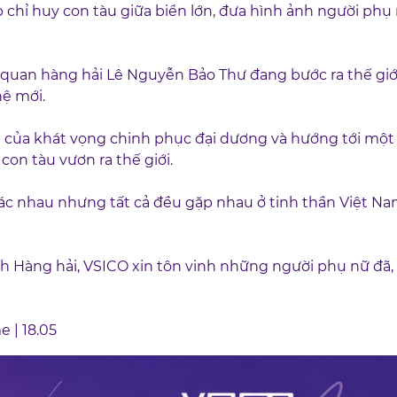
ếp chỉ huy con tàu giữa biển lớn, đưa hình ảnh người ph
uan hàng hải Lê Nguyễn Bảo Thư đang bước ra thế giới ti
hệ mới.
 của khát vọng chinh phục đại dương và hướng tới một 
con tàu vươn ra thế giới.
 nhau nhưng tất cả đều gặp nhau ở tinh thần Việt Na
Hàng hải, VSICO xin tôn vinh những người phụ nữ đã, đa
 | 18.05