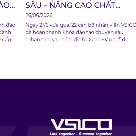
ÀO
SÂU - NÂNG CAO CHẤT
G,
LƯỢNG NHÂN SỰ QUẢN TRỊ
26/06/2026
nh đào
Ngày 21/6 vừa qua, 22 cán bộ nhân viên VSIC
 dành
đã hoàn thành khóa đào tạo chuyên sâu
ý cấp
“Phân tích và Thẩm định Dự án Đầu tư” do
Trung tâm Nghiên cứu, Bồi dưỡng và Tư vấn
Kinh tế Đối ngoại (FERETCO) - Trường Đại họ
Ngoại thương tổ chức, dưới sự trực tiếp giản
dạy của ThS. Nguyễn Thanh Bình, chuyên gia
có nhiều năm kinh nghiệm trong lĩnh vực tài
chính doanh nghiệp, đầu tư và quản trị.