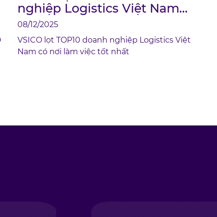
nghiệp Logistics Việt Nam
3
có nơi làm việc tốt nhất
08/12/2025
H
O
VSICO lọt TOP10 doanh nghiệp Logistics Việt
Nam có nơi làm việc tốt nhất
c
g