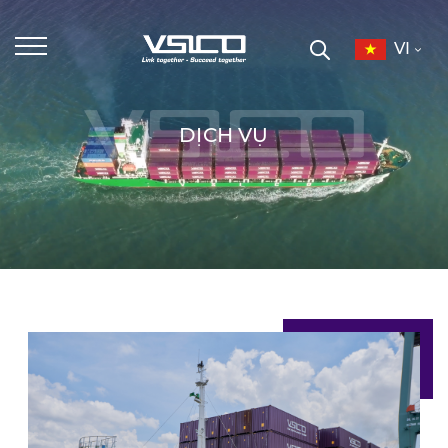
VI
DỊCH VỤ