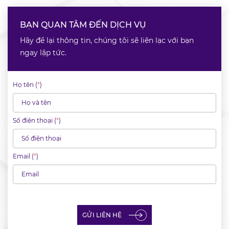
BẠN QUAN TÂM ĐẾN DỊCH VỤ
Hãy để lại thông tin, chúng tôi sẽ liên lạc với bạn
ngay lập tức.
Họ tên (
*
)
Số điện thoại (
*
)
Email (
*
)
GỬI LIÊN HỆ