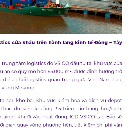
tics cửa khẩu trên hành lang kinh tế Đông – Tây
 trung tâm logistics do VSICO đầu tư tại khu vực cửa
 Dự án có quy mô hơn 85.000 m², được định hướng trở
điều phối logistics quan trọng giữa Việt Nam, Lào,
ểu vùng Mekong.
tainer, kho bãi, khu vực kiểm hóa và dịch vụ depot
i thác dự kiến khoảng 3,5 triệu tấn hàng hóa/năm,
iner. Khi đi vào hoạt động, ICD VSICO Lao Bảo sẽ
hời gian quay vòng phương tiện, tiết kiệm chi phí vận