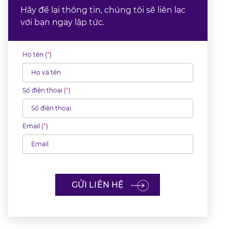
Hãy để lại thông tin, chúng tôi sẽ liên lạc
với bạn ngay lập tức.
Họ tên (
*
)
Số điện thoại (
*
)
Email (
*
)
GỬI LIÊN HỆ