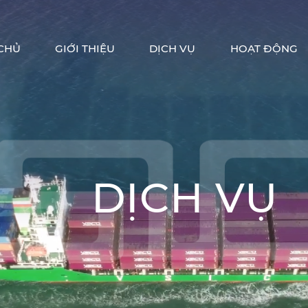
CHỦ
GIỚI THIỆU
DỊCH VỤ
HOẠT ĐỘNG
DỊCH VỤ