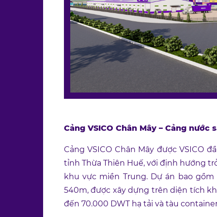
Cảng VSICO Chân Mây – Cảng nước sâ
Cảng VSICO Chân Mây được VSICO đầu 
tỉnh Thừa Thiên Huế, với định hướng trở
khu vực miền Trung. Dự án bao gồm b
540m, được xây dựng trên diện tích k
đến 70.000 DWT hạ tải và tàu container