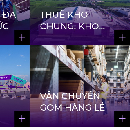
 ĐA
THUÊ KHO
ỨC
CHUNG, KHO
RIÊNG
VẬN CHUYỂN
GOM HÀNG LẺ