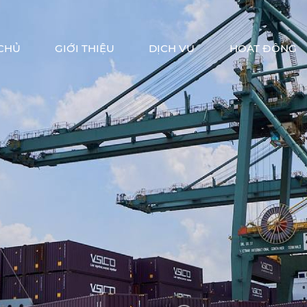
CHỦ
GIỚI THIỆU
DỊCH VỤ
HOẠT ĐỘNG