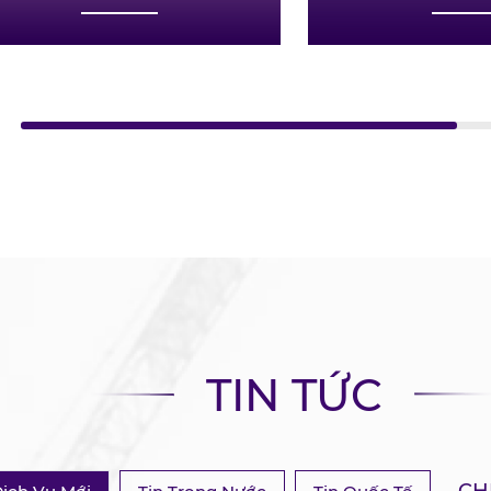
Sở hữu, khai thác, quản
hành tàu biển trong n
quốc tế.
TIN TỨC