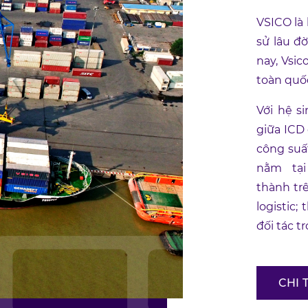
VSICO là
sử lâu đ
nay, Vsi
toàn quốc
Với hệ si
giữa ICD
công suấ
nằm tại 
thành trê
logistic;
đối tác t
CHI 