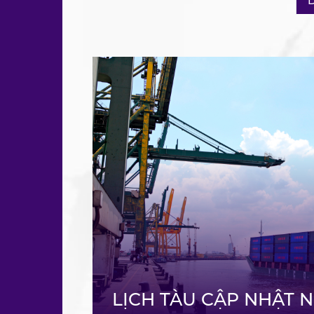
D
VẬN TẢI CONTAINE
BIỂN
Vsico là hãng tàu vận tải containe
địa và tuyến Nội Á với kinh nghiệm
vực hàng hải.
LỊCH TÀU CẬP NHẬT N