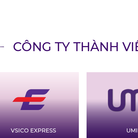
CÔNG TY THÀNH VI
VẬN CHUYỂN
PHƯƠNG TH
Vận tải đường bộ, đườn
VSICO EXPRESS
UMI
ICD, CẢNG