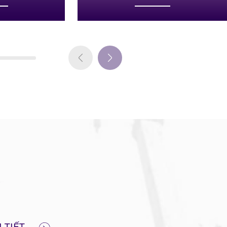
 lý vận
Vsico Express - Hãng Vận Tải
ước và
Gom Hàng Lẻ nội địa uy tín
tại Việt Nam.