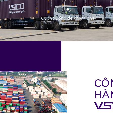
Cuộn xuống để khám phá
CÔ
HÀ