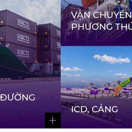
VẬN CHUYỂN
PHƯƠNG TH
R ĐƯỜNG
ICD, CẢNG