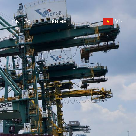
TIN TỨC
LIÊN HỆ
VI