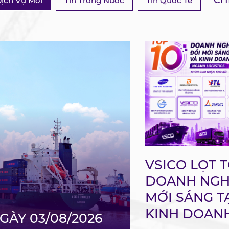
CHI
ịch Vụ Mới
Tin Trong Nước
Tin Quốc Tế
R ĐƯỜNG
r chuyên tuyến nội
 16 năm trong lĩnh
VSICO LỌT T
DOANH NGH
MỚI SÁNG T
KINH DOANH
GÀY 03/08/2026