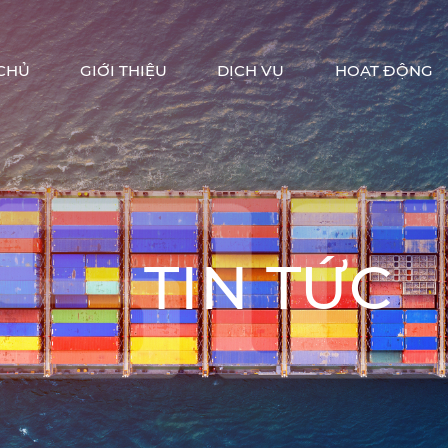
CHỦ
GIỚI THIỆU
DỊCH VỤ
HOẠT ĐỘNG
TIN TỨC