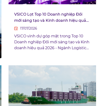
VSICO Lọt Top 10 Doanh nghiệp Đổi
mới sáng tạo và Kinh doanh hiệu quả
2026 – Ngành Logistics
17/07/2026
VSICO vinh dự góp mặt trong Top 10
Doanh nghiệp Đổi mới sáng tạo và Kinh
doanh hiệu quả 2026 - Ngành Logistics
(Nhóm Giao nhận, Kho bãi) do Viet
Research phối hợp cùng Báo Tài chính -
Đầu tư (Bộ Tài chính) công bố. Đây là sự
ghi nhận cho những nỗ lực không
ngừng của VSICO trong đổi mới, nâng
cao hiệu quả hoạt động và tạo ra giá trị
bền vững cho khách hàng, đối tác và
chuỗi cung ứng.