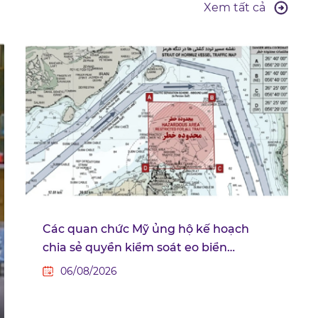
Xem tất cả
Các quan chức Mỹ ủng hộ kế hoạch
chia sẻ quyền kiểm soát eo biển
Hormuz giữa Iran và Oman
06/08/2026