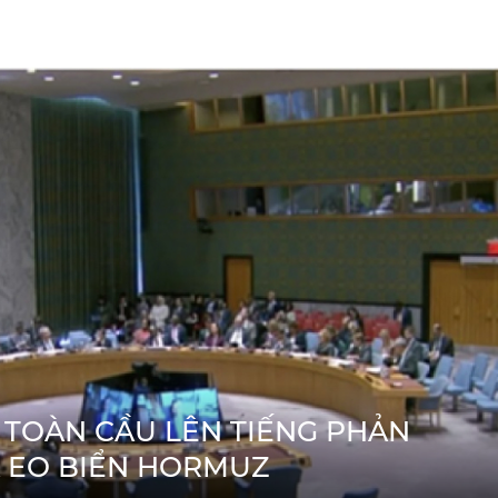
 TOÀN CẦU LÊN TIẾNG PHẢN
A EO BIỂN HORMUZ