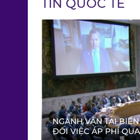
TIN QUỐC TẾ
NGÀNH VẬN TẢI BIỂN
ĐỐI VIỆC ÁP PHÍ QU