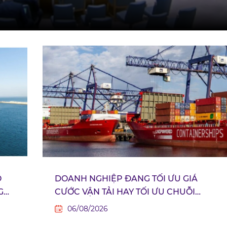
Ộ
DOANH NGHIỆP ĐANG TỐI ƯU GIÁ
G
CƯỚC VẬN TẢI HAY TỐI ƯU CHUỖI
CUNG ỨNG?
06/08/2026