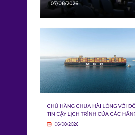
07/08/2026
CHỦ HÀNG CHƯA HÀI LÒNG VỚI Đ
TIN CẬY LỊCH TRÌNH CỦA CÁC HÃN
TÀU CONTAINER
06/08/2026