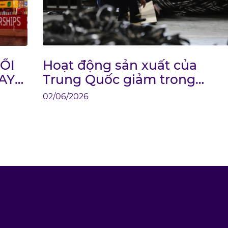
ỐI
Hoạt động sản xuất của
AY
Trung Quốc giảm trong
NG?
tháng 5 do đà tăng trưởng
02/06/2026
kinh tế suy yếu