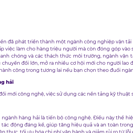
ển đã phát triển thành một ngành công nghiệp vận tải 
 việc làm cho hàng triệu người mà còn đóng góp vào sự 
nhanh chóng và các thách thức môi trường, ngành vận 
 chuyển đổi lớn, mở ra nhiều cơ hội mới cho người lao 
 thành công trong tương lai nếu bạn chọn theo đuổi ngà
ng hải
ổi mới công nghệ, việc sử dụng các nền tảng kỹ thuật 
 ngành hàng hải là tiến bộ công nghệ. Điều này thể hi
ra tác động đáng kể, giúp tăng hiệu quả và an toàn trong
ện thực, tối ưu hóa chi phí vận hành và giảm rủi ro từ lỗi