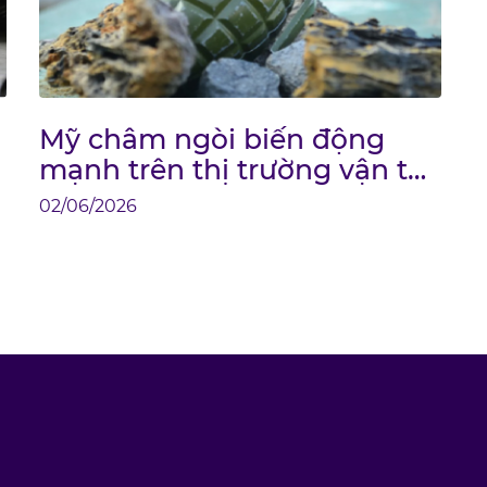
Mỹ châm ngòi biến động
mạnh trên thị trường vận tải
biển
02/06/2026
2
g