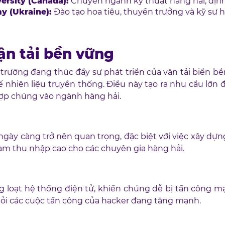
ersity (Canada):
Chuyên ngành kỹ thuật hàng hải, định 
y (Ukraine):
Đào tạo hoa tiêu, thuyền trưởng và kỹ sư 
ận tải bền vững
 trường đang thúc đẩy sự phát triển của vận tải biển b
 nhiên liệu truyền thống. Điều này tạo ra nhu cầu lớn 
hợp chúng vào ngành hàng hải.
gày càng trở nên quan trọng, đặc biệt với việc xây dựng 
 làm thu nhập cao cho các chuyên gia hàng hải.
g loạt hệ thống điện tử, khiến chúng dễ bị tấn công mạ
ỏi các cuộc tấn công của hacker đang tăng mạnh.