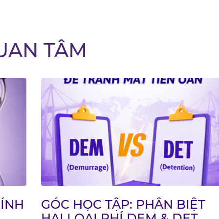
UAN TÂM
HÍNH
GÓC HỌC TẬP: PHÂN BIỆT
HAI LOẠI PHÍ DEM & DET