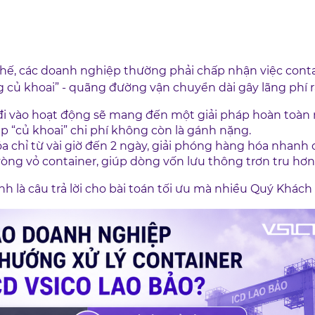
 chế, các doanh nghiệp thường phải chấp nhận việc contai
ng củ khoai” - quãng đường vận chuyển dài gây lãng phí 
đi vào hoạt động sẽ mang đến một giải pháp hoàn toàn 
iúp “củ khoai” chi phí không còn là gánh nặng.
óa chỉ từ vài giờ đến 2 ngày, giải phóng hàng hóa nhanh
vòng vỏ container, giúp dòng vốn lưu thông trơn tru hơn
h là câu trả lời cho bài toán tối ưu mà nhiều Quý Khá