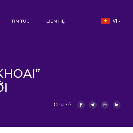
TIN TỨC
LIÊN HỆ
VI
KHOAI”
ỚI
Chia sẻ