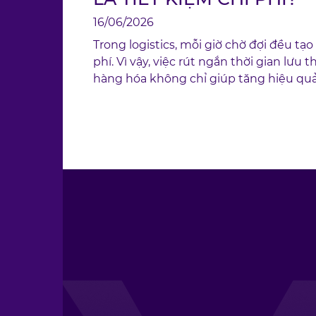
16/06/2026
Trong logistics, mỗi giờ chờ đợi đều tạo 
phí. Vì vậy, việc rút ngắn thời gian lưu 
hàng hóa không chỉ giúp tăng hiệu qu
hành mà còn mang lại lợi ích kinh tế trự
cho doanh nghiệp.