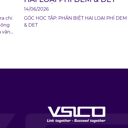
14/06/2026
ra chi
GÓC HỌC TẬP: PHÂN BIỆT HAI LOẠI PHÍ DEM
thông
& DET
ả vận
c tiếp