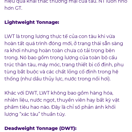
hiệu quả khai thác thương mại của tàu. NT luôn nhỏ
hơn GT.
Lightweight Tonnage:
LWT là trọng lượng thực tế của con tàu khi vừa
hoàn tất quá trình đóng mới, ở trạng thái sẵn sàng
ra khơi nhưng hoàn toàn chưa có tải trọng bên
trong. Nó bao gồm trọng lượng của toàn bộ cấu
trúc thân tàu, máy móc, trang thiết bị cố định, phụ
tùng bắt buộc và các chất lỏng cố định trong hệ
thống (như dầu thủy lực, nước trong nồi hơi).
Khác với DWT, LWT không bao gồm hàng hóa,
nhiên liệu, nước ngọt, thuyền viên hay bất kỳ vật
phẩm tiêu hao nào. Đây là chỉ số phản ánh khối
lượng “xác tàu” thuần túy.
Deadweight Tonnage (DWT):