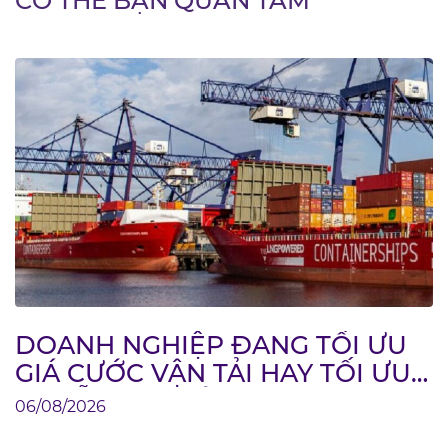
CÓ THỂ BẠN QUAN TÂM
DOANH NGHIỆP ĐANG TỐI ƯU
GIÁ CƯỚC VẬN TẢI HAY TỐI ƯU
CHUỖI CUNG ỨNG?
06/08/2026