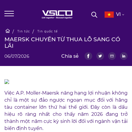
VI
Tin tức
Tin quốc tế
MAERSK CHUYỂN TỪ THUA LỖ SANG CÓ
LÃI
06/07/2026
Chia sẻ
Việc A.P. Moller-Maersk nâng hạng lợi nhuận không
chỉ là một sự đảo ngược ngoạn mục đối với hãng
tàu container lớn thứ hai thế giới. Đây còn là dấu
hiệu rõ ràng nhất cho thấy năm 2026 đang trở
thành một năm cực kỳ sinh lời đối với ngành vận tải
biển định tuyến.