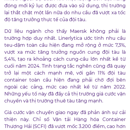
đóng mới kỷ lục được đưa vào sử dụng, thị trường
lại thắt chặt một lần nữa do nhu cầu đã vượt xa tốc
độ tăng trưởng thực tế của đội tàu.
Dữ liệu ngành cho thấy Maersk không phải là
trường hợp duy nhất. Linerlytica ước tính nhu cầu
teu-dặm toàn cầu hiện đang mở rộng ở mức 7,3%,
vượt xa mức tăng trưởng nguồn cung đội tàu là
5,4%, tạo ra khoảng cách cung-cầu lớn nhất kể từ
cuối năm 2024. Tình trạng tắc nghẽn cũng đã quay
trở lại một cách mạnh mẽ, với gần 11% đội tàu
container toàn cầu hiện đang phải chờ đợi bên
ngoài các cảng, mức cao nhất kể từ năm 2022.
Những yếu tố này đã đẩy cả thị trường giá cước vận
chuyển và thị trường thuê tàu tăng mạnh.
Giá cước vận chuyển giao ngay đã phản ánh sự cải
thiện này. Chỉ số Vận tải Hàng hóa Container
Thượng Hải (SCFI) đã vượt mốc 3.200 điểm, cao hơn