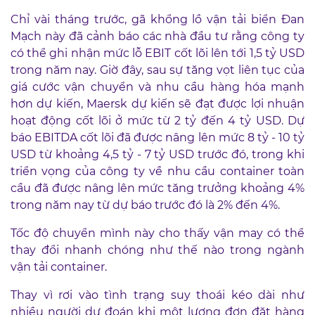
Chỉ vài tháng trước, gã khổng lồ vận tải biển Đan
Mạch này đã cảnh báo các nhà đầu tư rằng công ty
có thể ghi nhận mức lỗ EBIT cốt lõi lên tới 1,5 tỷ USD
trong năm nay. Giờ đây, sau sự tăng vọt liên tục của
giá cước vận chuyển và nhu cầu hàng hóa mạnh
hơn dự kiến, Maersk dự kiến sẽ đạt được lợi nhuận
hoạt động cốt lõi ở mức từ 2 tỷ đến 4 tỷ USD. Dự
báo EBITDA cốt lõi đã được nâng lên mức 8 tỷ - 10 tỷ
USD từ khoảng 4,5 tỷ - 7 tỷ USD trước đó, trong khi
triển vọng của công ty về nhu cầu container toàn
cầu đã được nâng lên mức tăng trưởng khoảng 4%
trong năm nay từ dự báo trước đó là 2% đến 4%.
Tốc độ chuyển mình này cho thấy vận may có thể
thay đổi nhanh chóng như thế nào trong ngành
vận tải container.
Thay vì rơi vào tình trạng suy thoái kéo dài như
nhiều người dự đoán khi một lượng đơn đặt hàng