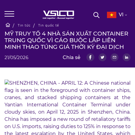
VI
Tin tức
Tin quốc tế
MỸ TRUY TỐ 4 NHÀ SẢN XUẤT CONTAINER
TRUNG QUỐC VÌ CÁO BUỘC LẬP LIÊN
MINH THAO TÚNG GIÁ THỜI KỲ ĐẠI DỊCH
21/05/2026
Chia sẻ