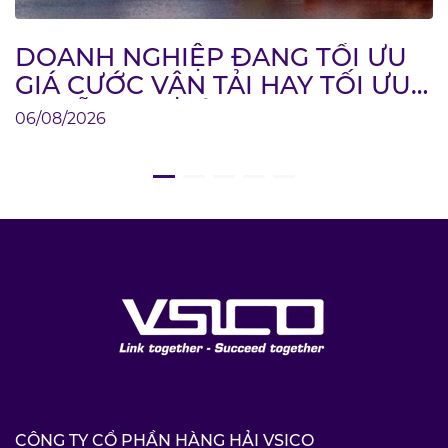
DOANH NGHIỆP ĐANG TỐI ƯU
GIÁ CƯỚC VẬN TẢI HAY TỐI ƯU
CHUỖI CUNG ỨNG?
06/08/2026
CÔNG TY CỔ PHẦN HÀNG HẢI VSICO