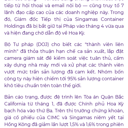
tiếp từ hội thoại và email nội bộ — cũng truy tố 7
lãnh đạo cấp cao của các doanh nghiệp này. Trong
đó, Giám đốc Tiếp thị của Singamas Container
Holdings đã bị bắt giữ tại Pháp vào tháng 4 vừa qua
và hiện đang chờ dẫn độ về Hoa Kỳ.
Bộ Tư pháp (DOJ) cho biết các "thành viên liên
minh" đã thỏa thuận hạn chế ca sản xuất, lắp đặt
camera giám sát để kiểm soát việc tuân thủ, cấm
xây dựng nhà máy mới và xử phạt các thành viên
vượt mức trần sản lượng đã cam kết. Nhóm bốn
công ty này hiện chiếm tới 95% sản lượng container
khô tiêu chuẩn trên toàn thế giới.
Bản cáo trạng, được đệ trình lên Tòa án Quận Bắc
California từ tháng 1, đã được Chính phủ Hoa Kỳ
bạch hóa vào thứ Ba. Trên thị trường chứng khoán,
giá cổ phiếu của CIMC và Singamas niêm yết tại
Hồng Kông đã giảm lần lượt 1,5% và 1,6% trong phiên