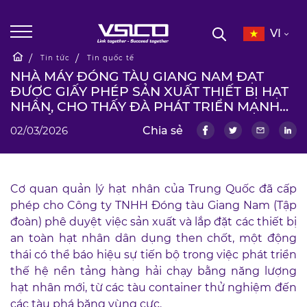
VI
Tin tức
Tin quốc tế
NHÀ MÁY ĐÓNG TÀU GIANG NAM ĐẠT
ĐƯỢC GIẤY PHÉP SẢN XUẤT THIẾT BỊ HẠT
NHÂN, CHO THẤY ĐÀ PHÁT TRIỂN MẠNH
MẼ CỦA CÁC DỰ ÁN NHÀ MÁY ĐIỆN HẠT
02/03/2026
Chia sẻ
NHÂN TRÊN BIỂN CỦA TRUNG QUỐC
Cơ quan quản lý hạt nhân của Trung Quốc đã cấp
phép cho Công ty TNHH Đóng tàu Giang Nam (Tập
đoàn) phê duyệt việc sản xuất và lắp đặt các thiết bị
an toàn hạt nhân dân dụng then chốt, một động
thái có thể báo hiệu sự tiến bộ trong việc phát triển
thế hệ nền tảng hàng hải chạy bằng năng lượng
hạt nhân mới, từ các tàu container thử nghiệm đến
các tàu phá băng vùng cực.