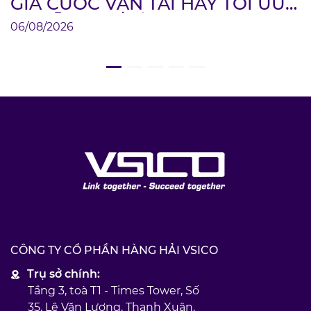
GIÁ CƯỚC VẬN TẢI HAY TỐI ƯU
CHUỖI CUNG ỨNG?
06/08/2026
CÔNG TY CỔ PHẦN HÀNG HẢI VSICO
Trụ sở chính:
Tầng 3, toà T1 - Times Tower, Số
35, Lê Văn Lương, Thanh Xuân,