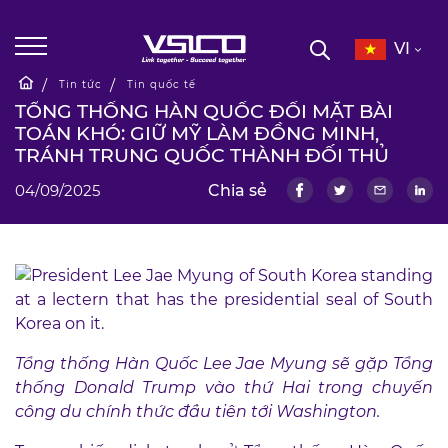
VI
Tin tức
Tin quốc tế
TỔNG THỐNG HÀN QUỐC ĐỐI MẶT BÀI
TOÁN KHÓ: GIỮ MỸ LÀM ĐỒNG MINH,
TRÁNH TRUNG QUỐC THÀNH ĐỐI THỦ
04/09/2025
Chia sẻ
Tổng thống Hàn Quốc Lee Jae Myung sẽ gặp Tổng
thống Donald Trump vào thứ Hai trong chuyến
công du chính thức đầu tiên tới Washington.