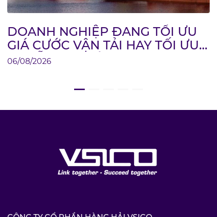
DOANH NGHIỆP ĐANG TỐI ƯU
GIÁ CƯỚC VẬN TẢI HAY TỐI ƯU
CHUỖI CUNG ỨNG?
06/08/2026