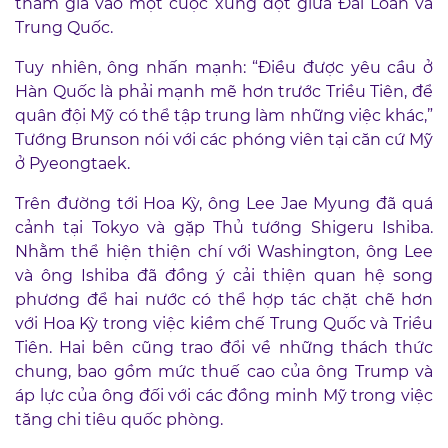
tham gia vào một cuộc xung đột giữa Đài Loan và
Trung Quốc.
Tuy nhiên, ông nhấn mạnh: “Điều được yêu cầu ở
Hàn Quốc là phải mạnh mẽ hơn trước Triều Tiên, để
quân đội Mỹ có thể tập trung làm những việc khác,”
Tướng Brunson nói với các phóng viên tại căn cứ Mỹ
ở Pyeongtaek.
Trên đường tới Hoa Kỳ, ông Lee Jae Myung đã quá
cảnh tại Tokyo và gặp Thủ tướng Shigeru Ishiba.
Nhằm thể hiện thiện chí với Washington, ông Lee
và ông Ishiba đã đồng ý cải thiện quan hệ song
phương để hai nước có thể hợp tác chặt chẽ hơn
với Hoa Kỳ trong việc kiềm chế Trung Quốc và Triều
Tiên. Hai bên cũng trao đổi về những thách thức
chung, bao gồm mức thuế cao của ông Trump và
áp lực của ông đối với các đồng minh Mỹ trong việc
tăng chi tiêu quốc phòng.