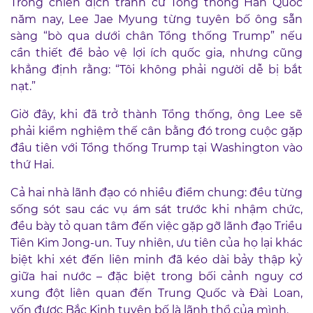
Trong chiến dịch tranh cử Tổng thống Hàn Quốc
năm nay, Lee Jae Myung từng tuyên bố ông sẵn
sàng “bò qua dưới chân Tổng thống Trump” nếu
cần thiết để bảo vệ lợi ích quốc gia, nhưng cũng
khẳng định rằng: “Tôi không phải người dễ bị bắt
nạt.”
Giờ đây, khi đã trở thành Tổng thống, ông Lee sẽ
phải kiểm nghiệm thế cân bằng đó trong cuộc gặp
đầu tiên với Tổng thống Trump tại Washington vào
thứ Hai.
Cả hai nhà lãnh đạo có nhiều điểm chung: đều từng
sống sót sau các vụ ám sát trước khi nhậm chức,
đều bày tỏ quan tâm đến việc gặp gỡ lãnh đạo Triều
Tiên Kim Jong-un. Tuy nhiên, ưu tiên của họ lại khác
biệt khi xét đến liên minh đã kéo dài bảy thập kỷ
giữa hai nước – đặc biệt trong bối cảnh nguy cơ
xung đột liên quan đến Trung Quốc và Đài Loan,
vốn được Bắc Kinh tuyên bố là lãnh thổ của mình.