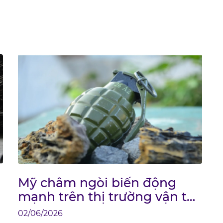
Mỹ châm ngòi biến động
mạnh trên thị trường vận tải
biển
02/06/2026
2