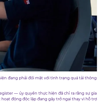
ện đang phải đối mặt với tình trạng quá tải thông
ister — ủy quyền thực hiện đã chỉ ra rằng sự gia
c hoạt động độc lập đang gây trở ngại thay vì hỗ trợ