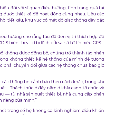
ều đối với sĩ quan điều hướng, tình trạng quá tải
ng được thiết kế để hoạt động cùng nhau. Liệu các
hời tiết xấu, khu vực có mật độ giao thông dày đặc
ều hướng cho rằng tàu đã đến vị trí thích hợp để
 hiển thị vị trí bị lệch bởi sai số từ tín hiệu GPS.
ật số không được đồng bộ, chúng trở thành tác nhân
hường không thiết kế hệ thống của mình để tương
iệc phải chuyển đổi giữa các hệ thống chưa bao giờ
ị các thông tin cảnh báo theo cách khác, trong khi
suất… Thách thức ở đây nằm ở khía cạnh tổ chức và
au — từ nhà sản xuất thiết bị, nhà cung cấp phần
 riêng của mình.”
 hết trong số họ không có kinh nghiệm điều khiển