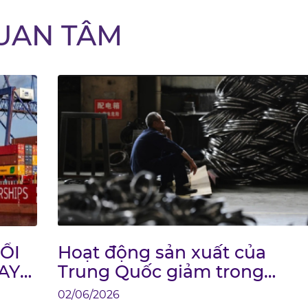
UAN TÂM
ỐI
Hoạt động sản xuất của
AY
Trung Quốc giảm trong
NG?
tháng 5 do đà tăng trưởng
02/06/2026