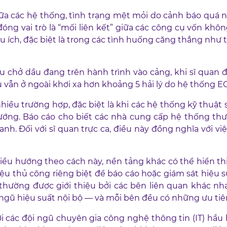
 các hệ thống, tình trạng mệt mỏi do cảnh báo quá nhi
óng vai trò là “mối liên kết” giữa các công cụ vốn khô
u ích, đặc biệt là trong các tình huống căng thẳng như t
chở dầu đang trên hành trình vào cảng, khi sĩ quan đi
 vẫn ở ngoài khơi xa hơn khoảng 5 hải lý do hệ thống ECDIS
 nhiều trường hợp, đặc biệt là khi các hệ thống kỹ thu
hướng. Báo cáo cho biết các nhà cung cấp hệ thống t
anh. Đối với sĩ quan trực ca, điều này đồng nghĩa với v
điều hướng theo cách này, nền tảng khác có thể hiển th
iệu thủ công riêng biệt để báo cáo hoặc giám sát hiệu 
thường được giới thiệu bởi các bên liên quan khác nh
ngũ hiệu suất nội bộ — và mỗi bên đều có những ưu tiên
i các đội ngũ chuyên gia công nghệ thông tin (IT) hầu