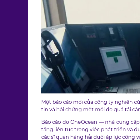
Một báo cáo mới của công ty nghiên cứu
tin và hội chứng mệt mỏi do quá tải cả
Báo cáo do OneOcean — nhà cung cấp p
tăng liên tục trong việc phát triển và đ
các sĩ quan hàng hải dưới áp lực công vi