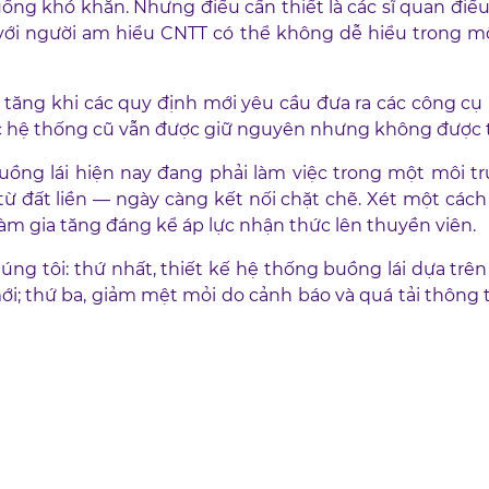
uống khó khăn. Nhưng điều cần thiết là các sĩ quan điề
 với người am hiểu CNTT có thể không dễ hiểu trong môi
tăng khi các quy định mới yêu cầu đưa ra các công cụ
ác hệ thống cũ vẫn được giữ nguyên nhưng không được t
buồng lái hiện nay đang phải làm việc trong một môi 
từ đất liền — ngày càng kết nối chặt chẽ. Xét một cách 
àm gia tăng đáng kể áp lực nhận thức lên thuyền viên.
ng tôi: thứ nhất, thiết kế hệ thống buồng lái dựa trên
i; thứ ba, giảm mệt mỏi do cảnh báo và quá tải thông t