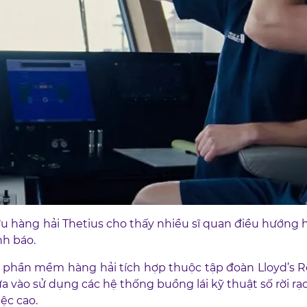
 hàng hải Thetius cho thấy nhiều sĩ quan điều hướng hi
nh báo.
hần mềm hàng hải tích hợp thuộc tập đoàn Lloyd’s Reg
ưa vào sử dụng các hệ thống buồng lái kỹ thuật số rời rạ
ệc cao.