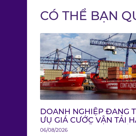
CÓ THỂ BẠN Q
DOANH NGHIỆP ĐANG T
ƯU GIÁ CƯỚC VẬN TẢI H
TỐI ƯU CHUỖI CUNG Ứ
06/08/2026